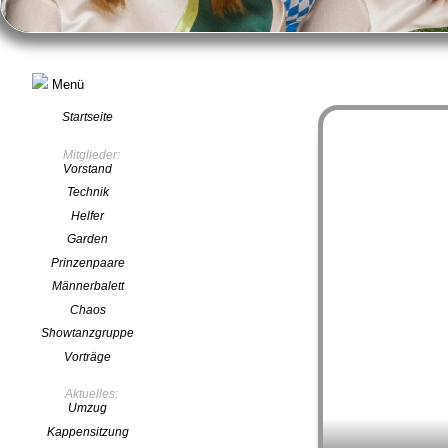
Menü
Startseite
Mitglieder:
Vorstand
Technik
Helfer
Garden
Prinzenpaare
Männerbalett
Chaos
Showtanzgruppe
Vorträge
Aktuelles:
Umzug
Kappensitzung