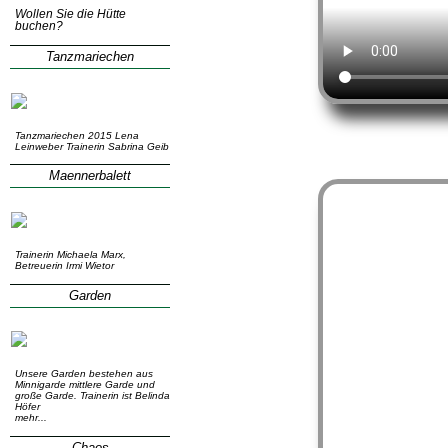
Wollen Sie die Hütte
buchen?
Tanzmariechen
Tanzmariechen 2015 Lena
Leinweber Trainerin Sabrina Geib
Maennerbalett
Trainerin Michaela Marx,
Betreuerin Irmi Wietor
Garden
Unsere Garden bestehen aus
Minnigarde mittlere Garde und
große Garde. Trainerin ist Belinda
Höfer
mehr...
Chaos