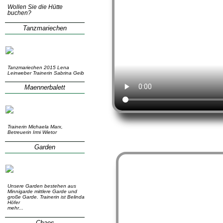
Wollen Sie die Hütte
buchen?
Tanzmariechen
Tanzmariechen 2015 Lena
Leinweber Trainerin Sabrina Geib
Maennerbalett
Trainerin Michaela Marx,
Betreuerin Irmi Wietor
Garden
Unsere Garden bestehen aus
Minnigarde mittlere Garde und
große Garde. Trainerin ist Belinda
Höfer
mehr...
Chaos