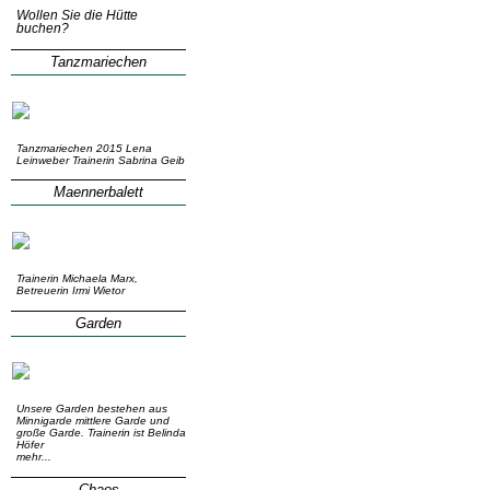
Wollen Sie die Hütte
buchen?
Tanzmariechen
Tanzmariechen 2015 Lena
Leinweber Trainerin Sabrina Geib
Maennerbalett
Trainerin Michaela Marx,
Betreuerin Irmi Wietor
Garden
Unsere Garden bestehen aus
Minnigarde mittlere Garde und
große Garde. Trainerin ist Belinda
Höfer
mehr...
Chaos